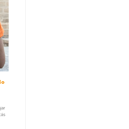
io
jar
tás