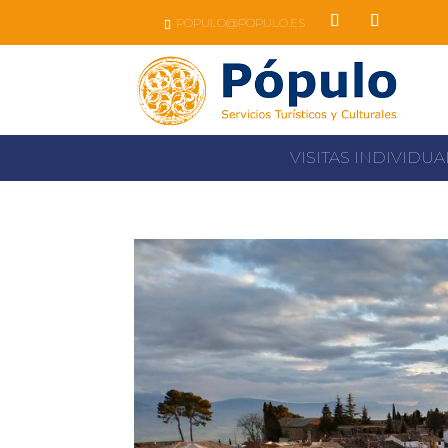
Skip
POPULO@POPULO.ES
to
content
Facebook
Instagram
VISITAS INDIVIDU