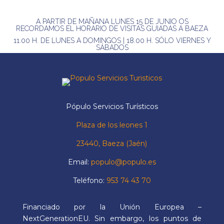
A PARTIR DE MAÑANA LUNES 15 DE JUNIO OS
RECORDAMOS EL HORARIO DE VISITAS GUIADAS A BAEZA
11.00 H. DE LUNES A DOMINGOS | 18.00 H. SÓLO VIERNES Y
SÁBADOS
Pópulo Servicios Turísticos
Plaza de los leones 1
23440, Baeza (Jaén)
Email:
populo@populo.es
Teléfono:
953 74 43 70
Financiado por la Unión Europea –
NextGenerationEU. Sin embargo, los puntos de