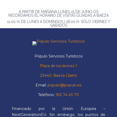
A PARTIR DE MAÑANA LUNES 15 DE JUNIO OS
RECORDAMOS EL HORARIO DE VISITAS GUIADAS A BAEZA
11.00 H. DE LUNES A DOMINGOS | 18.00 H. SÓLO VIERNES Y
SÁBADOS
Pópulo Servicios Turísticos
Plaza de los leones 1
23440, Baeza (Jaén)
Email:
populo@populo.es
Teléfono:
953 74 43 70
Financiado por la Unión Europea –
NextGenerationEU. Sin embargo, los puntos de