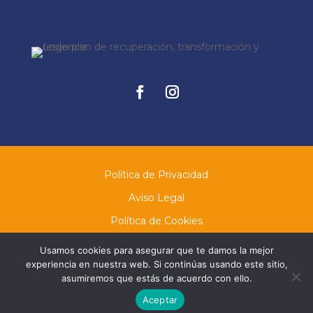
Facebook
Instagram
Política de Privacidad
Aviso Legal
Política de Cookies
Condiciones Generales
Usamos cookies para asegurar que te damos la mejor
experiencia en nuestra web. Si continúas usando este sitio,
Derecho de Desistimiento
asumiremos que estás de acuerdo con ello.
Accesibilidad
Aceptar