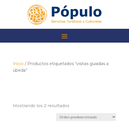
Skip
to
content
Inicio
/ Productos etiquetados “visitas guiadas a
úbeda”
visitas guiadas a
úbeda
Mostrando los 2 resultados