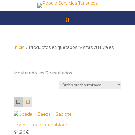
Skip
to
content
Inicio
/ Productos etiquetados “visitas culturales”
visitas culturales
Mostrando los 5 resultados
Úbeda + Baeza + Sabiote
44,90
€