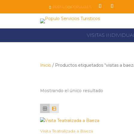
Skip
POPULO@POPULO.ES
to
content
Facebook
Instagram
VISITAS INDIVIDU
Inicio
/ Productos etiquetados “visitas a baez
visitas a baeza
Mostrando el único resultado
Visita Teatralizada a Baeza