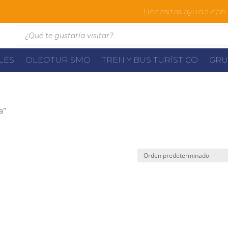
Necesitas ayuda con l
Búsqueda
de
productos
ALES
OLEOTURISMO
TREN Y BUS TURÍSTICO
GRU
a”