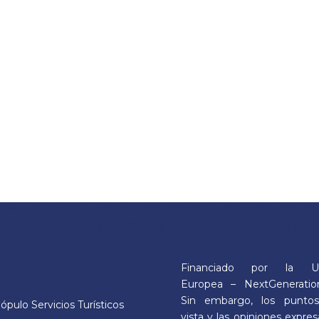
ANA LUNES 15 DE JUNIO OS RECORDAMOS EL HORARIO DE VISITAS
1.00 H. DE LUNES A DOMINGOS | 18.00 H. SÓLO VIERNES Y SÁBAD
Financiado por la U
Europea – NextGeneratio
Sin embargo, los punto
ópulo Servicios Turísticos
vista y las opiniones expre