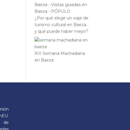
¿Por qué elegir un viaje de
turismo cultural en Baeza…
y qué puede haber mejor?
XIII Semana Machadiana
en Baeza
 GUIADAS A BAEZA
OS
nión
nEU.
s de
sadas