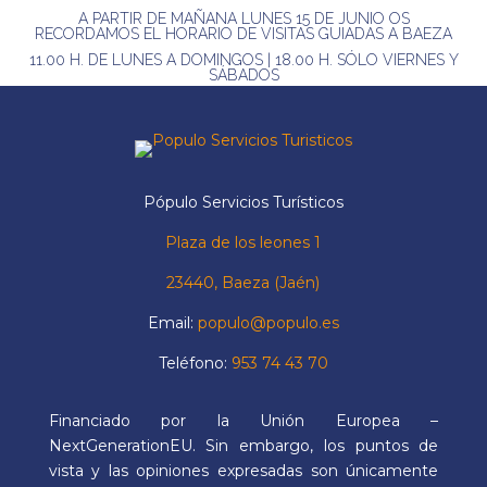
A PARTIR DE MAÑANA LUNES 15 DE JUNIO OS
RECORDAMOS EL HORARIO DE VISITAS GUIADAS A BAEZA
11.00 H. DE LUNES A DOMINGOS | 18.00 H. SÓLO VIERNES Y
SÁBADOS
Pópulo Servicios Turísticos
Plaza de los leones 1
23440, Baeza (Jaén)
Email:
populo@populo.es
Teléfono:
953 74 43 70
Financiado por la Unión Europea –
NextGenerationEU. Sin embargo, los puntos de
vista y las opiniones expresadas son únicamente