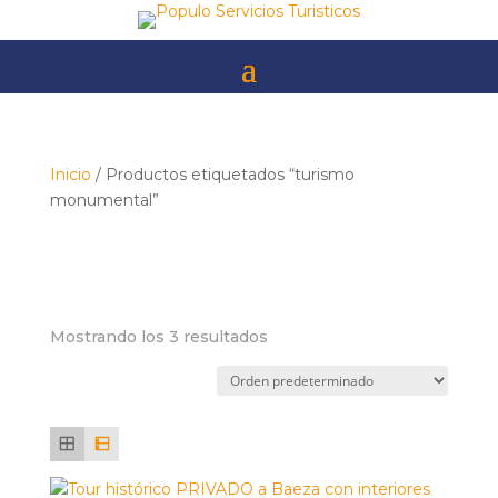
Skip
to
content
Inicio
/ Productos etiquetados “turismo
monumental”
turismo
monumental
Mostrando los 3 resultados