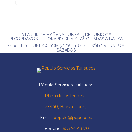
(1)
A PARTIR DE MAÑANA LUNES 15 DE JUNIO OS
RECORDAMOS EL HORARIO DE VISITAS GUIADAS A BAEZA
11.00 H. DE LUNES A DOMINGOS | 18.00 H. SÓLO VIERNES Y
SÁBADOS
Pópulo Servicios Turísticos
Plaza de los leones 1
23440, Baeza (Jaén)
Email:
populo@populo.es
Teléfono:
953 74 43 70