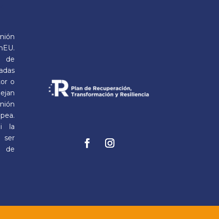
OS
nión
nEU.
s de
sadas
tor o
jan
Unión
opea.
i la
 ser
s de
Facebook
Instagram