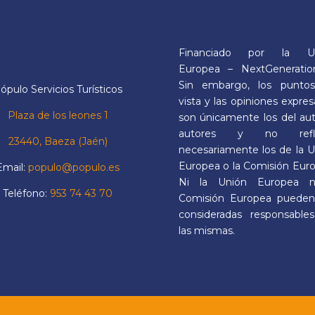
1.00 H. DE LUNES A DOMINGOS | 18.00 H. SÓLO VIERNES Y SÁBAD
Financiado por la U
Europea – NextGeneratio
Sin embargo, los punto
ópulo Servicios Turísticos
vista y las opiniones expre
Plaza de los leones 1
son únicamente los del au
autores y no refle
23440, Baeza (Jaén)
necesariamente los de la 
Europea o la Comisión Eur
Email:
populo@populo.es
Ni la Unión Europea n
Teléfono:
953 74 43 70
Comisión Europea pueden
consideradas responsable
las mismas.