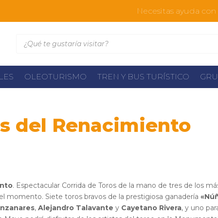
Necesitas ayuda con l
Búsqueda
de
productos
ALES
OLEOTURISMO
TREN Y BUS TURÍSTICO
GRU
os del Renacimiento
nto en Baeza – 5 de Mayo de 2018
ento
. Espectacular Corrida de Toros de la mano de tres de los má
el momento. Siete toros bravos de la prestigiosa ganadería
«Nú
anzanares
,
Alejandro Talavante
y
Cayetano Rivera
, y uno par