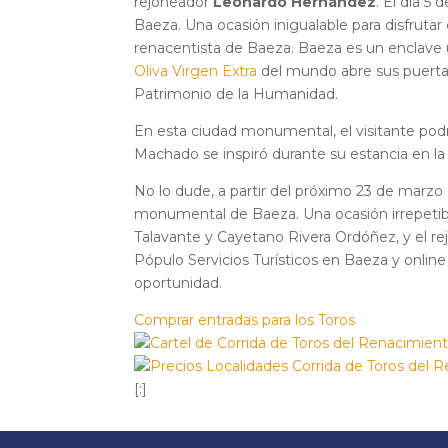
rejoneador
Leonardo Hernández
. El día 5
Baeza. Una ocasión inigualable para disfrutar 
renacentista de Baeza. Baeza es un enclave 
Oliva Virgen Extra
del mundo abre sus puertas
Patrimonio de la Humanidad.
En esta ciudad monumental, el visitante podr
Machado se inspiró durante su estancia en la
No lo dude, a partir del próximo 23 de marzo
monumental de Baeza. Una ocasión irrepetibl
Talavante y Cayetano Rivera Ordóñez, y el r
Pópulo Servicios Turísticos en Baeza y onlin
oportunidad.
Comprar entradas para los Toros
[:]
A PARTIR DE MAÑ