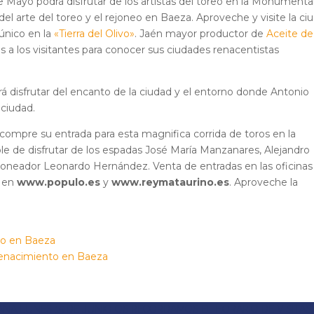
 de Mayo podrá disfrutar de los artistas del toreo en la Monumenta
del arte del toreo y el rejoneo en Baeza. Aproveche y visite la ci
único en la
«Tierra del Olivo»
. Jaén mayor productor de
Aceite de
 a los visitantes para conocer sus ciudades renacentistas
á disfrutar del encanto de la ciudad y el entorno donde Antonio
 ciudad.
 compre su entrada para esta magnifica corrida de toros en la
e de disfrutar de los espadas José María Manzanares, Alejandro
ejoneador Leonardo Hernández. Venta de entradas en las oficinas
e en
www.populo.es
y
www.reymataurino.es
. Aproveche la
ANA LUNES 15 DE JUNIO OS RECORDAMOS EL HORARIO DE VISITAS