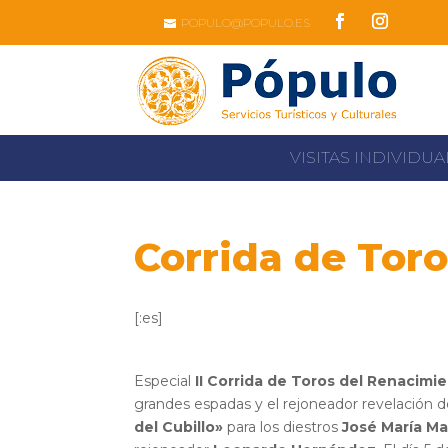
Skip
POPULO@POPULO.ES
to
content
Facebook
Instagram
VISITAS INDIVIDU
Corrida de Tor
[:es]
II Corrida de Toros del Renacimie
Especial
II Corrida de Toros del Renacimi
grandes espadas y el rejoneador revelación d
del Cubillo»
para los diestros
José María M