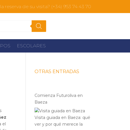
a reserva de su visita? (+34) 953 74 43 70
POS
ESCOLARES
OTRAS ENTRADAS
Comienza Futuroliva en
Baeza
s
ñez
Visita guiada en Baeza: qué
a el
ver y por qué merece la