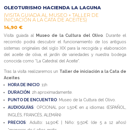
OLEOTURISMO HACIENDA LA LAGUNA
(VISITA GUIADA AL MUSEO + TALLER DE
INICIACIÓN A LA CATA DE ACEITES)
14,90 €
Visita guiada al
Museo de la Cultura del Olivo
. Durante el
recorrido podrá descubrir el funcionamiento de los antiguos
sistemas originales del siglo XIX para la recogida y elaboración
del aceite de oliva, el jardín de variedades y nuestra bodega
conocida como “La Catedral del Aceite”.
Tras la visita realizaremos un
Taller de iniciación a la Cata de
Aceites
.
HORA DE INICIO
: 11h
DURACIÓN
: 2h aproximadamente.
PUNTO DE ENCUENTRO
: Museo de la Cultura del Olivo.
AUDIOGUÍAS
: OPCIONAL por 1,50€ en 4 idiomas (ESPAÑOL,
INGLÉS, FRANCÉS, ALEMÁN)
PRECIOS
: Adulto: 14,90€ | Niño: 9,50€ (de 5 a 12 años)
*menores de 5 años gratis.