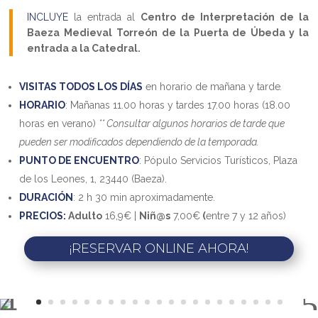
INCLUYE
la entrada al
Centro de Interpretación de la
Baeza Medieval
Torreón de la Puerta de Úbeda y la
entrada a la Catedral.
VISITAS TODOS LOS DÍAS
en horario de mañana y tarde
.
HORARIO
: Mañanas 11.00 horas y tardes 17.00 horas (18.00
horas en verano)
** Consultar algunos horarios de tarde que
pueden ser modificados dependiendo de la temporada.
PUNTO DE ENCUENTRO
: Pópulo Servicios Turísticos, Plaza
de los Leones, 1, 23440 (Baeza).
DURACIÓN
: 2 h 30 min aproximadamente.
PRECIOS:
Adulto
16,9€ |
Niñ@s
7,00€
(
entre 7 y 12 años)
¡RESERVAR ONLINE AHORA!